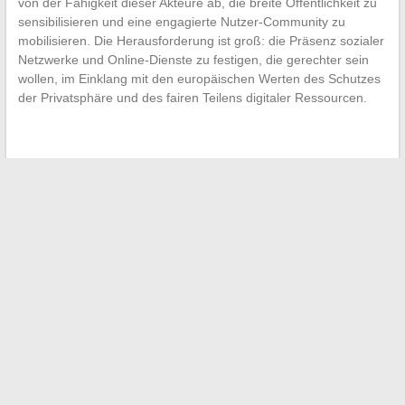
von der Fähigkeit dieser Akteure ab, die breite Öffentlichkeit zu
sensibilisieren und eine engagierte Nutzer-Community zu
mobilisieren. Die Herausforderung ist groß: die Präsenz sozialer
Netzwerke und Online-Dienste zu festigen, die gerechter sein
wollen, im Einklang mit den europäischen Werten des Schutzes
der Privatsphäre und des fairen Teilens digitaler Ressourcen.
←
Effektiv QR-Codes gegen COVID lesen: Unverzichtbare
Tipps
Unbekannte Abbuchungen auf Ihren Kontoauszügen
identifizieren und verwalten
→
Suchen