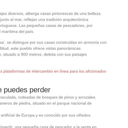
sajes diversos, alberga casas pintorescas de una belleza
unto al mar, reflejan una tradición arquitectónica
portuguesa. Las pequeñas casas de pescadores, por
d marítima del país.
esa’, se distingue por sus casas construidas en armonía con
ltitud, este pueblo ofrece vistas panorámicas
o
, situado a 900 metros, deleita con sus paisajes
as plataformas de intercambio en línea para los aficionados
e puedes perder
nmaculada, rodeadas de bosques de pinos y arrozales.
aneros de piedra, situado en el parque nacional de
 artificial de Europa y es conocido por sus viñedos.
invertir, una pequeña casa de pescador a la venta en