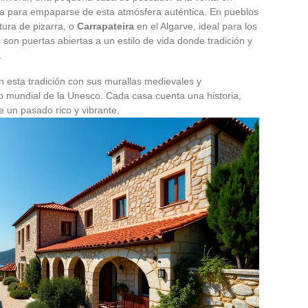
ca para empaparse de esta atmósfera auténtica. En pueblos
tura de pizarra, o
Carrapateira
en el Algarve, ideal para los
 son puertas abiertas a un estilo de vida donde tradición y
.
 esta tradición con sus murallas medievales y
 mundial de la Unesco. Cada casa cuenta una historia,
 un pasado rico y vibrante.