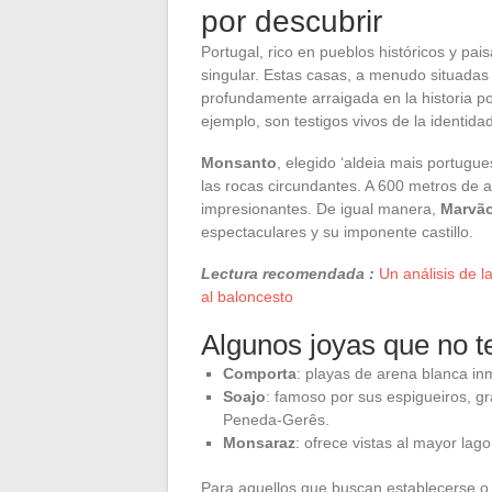
por descubrir
Portugal, rico en pueblos históricos y pai
singular. Estas casas, a menudo situadas j
profundamente arraigada en la historia 
ejemplo, son testigos vivos de la identida
Monsanto
, elegido ‘aldeia mais portugu
las rocas circundantes. A 600 metros de a
impresionantes. De igual manera,
Marvã
espectaculares y su imponente castillo.
Lectura recomendada :
Un análisis de l
al baloncesto
Algunos joyas que no t
Comporta
: playas de arena blanca i
Soajo
: famoso por sus espigueiros, gr
Peneda-Gerês.
Monsaraz
: ofrece vistas al mayor lago
Para aquellos que buscan establecerse o 