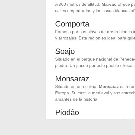
A 900 metros de altitud,
Marvão
ofrece pa
calles empedradas y las casas blancas a
Comporta
Famoso por sus playas de arena blanca 
y arrozales. Esta región es ideal para qu
Soajo
Situado en el parque nacional de Pened
piedra. Un paseo por este pueblo ofrece u
Monsaraz
Situado en una colina,
Monsaraz
está rod
Europa. Su castillo medieval y sus estrech
amantes de la historia.
Piodão
Este pueblo es famoso por su arquitectura
crean una atmósfera única, preservada de