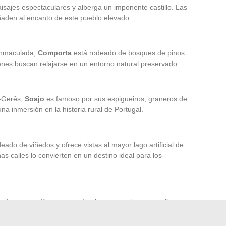
isajes espectaculares y alberga un imponente castillo. Las
ñaden al encanto de este pueblo elevado.
inmaculada,
Comporta
está rodeado de bosques de pinos
ienes buscan relajarse en un entorno natural preservado.
a-Gerês,
Soajo
es famoso por sus espigueiros, graneros de
na inmersión en la historia rural de Portugal.
eado de viñedos y ofrece vistas al mayor lago artificial de
as calles lo convierten en un destino ideal para los
 de pizarra. Sus casas estrechas y sus sinuosas calles
l tiempo.