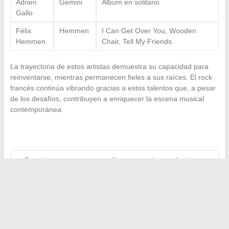
Adrien
Gemini
Álbum en solitario
Gallo
Félix
Hemmen
I Can Get Over You, Wooden
Hemmen
Chair, Tell My Friends
La trayectoria de estos artistas demuestra su capacidad para
reinventarse, mientras permanecen fieles a sus raíces. El rock
francés continúa vibrando gracias a estos talentos que, a pesar
de los desafíos, contribuyen a enriquecer la escena musical
contemporánea.
←
Conectarse a su correo en línea: consejos y soluciones
para evitar problemas comunes
Parodontax o Sensodyne: ¿qué pasta de dientes elegir para
tener dientes más sanos?
→