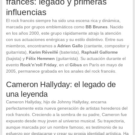
francés: legado y primeras
influencias
El rock francés siempre ha sido una escena rica y dinámica,
marcada por grupos emblemáticos como
BB Brunes
. Nacido
en los años 2000, este grupo rápidamente atrajo la atención
con sus actuaciones enérgicas y su estilo distintivo. Entre sus
miembros, encontramos a
Adrien Gallo
(cantante, compositor y
guitarrista),
Karim Réveillé
(baterista),
Raphaël Gallorme
(bajista) y
Félix Hemmen
(guitarrista). Su actuación durante el
evento
Rock’n’roll Friday
, en el
Gibus
en París en mayo de
2005, permanece grabada en los anales del rock francés.
Cameron Hallyday: el legado de
una leyenda
Cameron Hallyday, hijo de Johnny Hallyday, encarna
perfectamente esta nueva generación de artistas herederos del
rock francés. Creciendo a la sombra de su padre, Cameron fue
expuesto desde muy joven al universo musical. Su trayectoria,
aunque marcada por un nombre famoso, es testimonio de su
esfuerzo por destacarse y crear su propia identidad artística. Ha