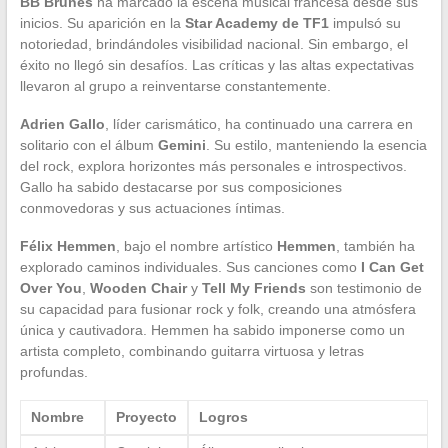
BB Brunes
ha marcado la escena musical francesa desde sus
inicios. Su aparición en la
Star Academy de TF1
impulsó su
notoriedad, brindándoles visibilidad nacional. Sin embargo, el
éxito no llegó sin desafíos. Las críticas y las altas expectativas
llevaron al grupo a reinventarse constantemente.
Adrien Gallo
, líder carismático, ha continuado una carrera en
solitario con el álbum
Gemini
. Su estilo, manteniendo la esencia
del rock, explora horizontes más personales e introspectivos.
Gallo ha sabido destacarse por sus composiciones
conmovedoras y sus actuaciones íntimas.
Félix Hemmen
, bajo el nombre artístico
Hemmen
, también ha
explorado caminos individuales. Sus canciones como
I Can Get
Over You
,
Wooden Chair
y
Tell My Friends
son testimonio de
su capacidad para fusionar rock y folk, creando una atmósfera
única y cautivadora. Hemmen ha sabido imponerse como un
artista completo, combinando guitarra virtuosa y letras
profundas.
Nombre
Proyecto
Logros