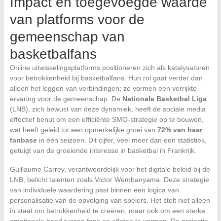
Impact en toegevoegde waarde
van platforms voor de
gemeenschap van
basketbalfans
Online uitwisselingsplatforms positioneren zich als katalysatoren
voor betrokkenheid bij basketbalfans. Hun rol gaat verder dan
alleen het leggen van verbindingen; ze vormen een verrijkte
ervaring voor de gemeenschap. De
Nationale Basketbal Liga
(LNB), zich bewust van deze dynamiek, heeft de sociale media
effectief benut om een efficiënte SMO-strategie op te bouwen,
wat heeft geleid tot een opmerkelijke groei van
72% van haar
fanbase
in één seizoen. Dit cijfer, veel meer dan een statistiek,
getuigt van de groeiende interesse in basketbal in Frankrijk.
Guillaume Carrey, verantwoordelijk voor het digitale beleid bij de
LNB, belicht talenten zoals Victor Wembanyama. Deze strategie
van individuele waardering past binnen een logica van
personalisatie van de opvolging van spelers. Het stelt niet alleen
in staat om betrokkenheid te creëren, maar ook om een sterke
emotionele band tussen fans en atleten te vormen. De projectie