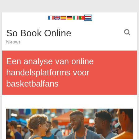
So Book Online
Nieuws
Een analyse van online
handelsplatforms voor
basketbalfans