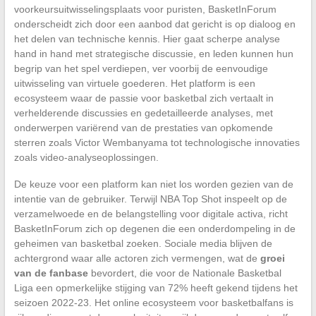
voorkeursuitwisselingsplaats voor puristen, BasketInForum
onderscheidt zich door een aanbod dat gericht is op dialoog en
het delen van technische kennis. Hier gaat scherpe analyse
hand in hand met strategische discussie, en leden kunnen hun
begrip van het spel verdiepen, ver voorbij de eenvoudige
uitwisseling van virtuele goederen. Het platform is een
ecosysteem waar de passie voor basketbal zich vertaalt in
verhelderende discussies en gedetailleerde analyses, met
onderwerpen variërend van de prestaties van opkomende
sterren zoals Victor Wembanyama tot technologische innovaties
zoals video-analyseoplossingen.
De keuze voor een platform kan niet los worden gezien van de
intentie van de gebruiker. Terwijl NBA Top Shot inspeelt op de
verzamelwoede en de belangstelling voor digitale activa, richt
BasketInForum zich op degenen die een onderdompeling in de
geheimen van basketbal zoeken. Sociale media blijven de
achtergrond waar alle actoren zich vermengen, wat de
groei
van de fanbase
bevordert, die voor de Nationale Basketbal
Liga een opmerkelijke stijging van 72% heeft gekend tijdens het
seizoen 2022-23. Het online ecosysteem voor basketbalfans is