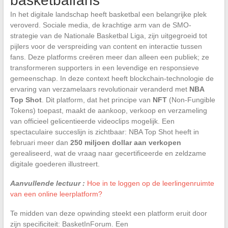
basketbalfans
In het digitale landschap heeft basketbal een belangrijke plek
veroverd. Sociale media, de krachtige arm van de SMO-
strategie van de Nationale Basketbal Liga, zijn uitgegroeid tot
pijlers voor de verspreiding van content en interactie tussen
fans. Deze platforms creëren meer dan alleen een publiek; ze
transformeren supporters in een levendige en responsieve
gemeenschap. In deze context heeft blockchain-technologie de
ervaring van verzamelaars revolutionair veranderd met
NBA
Top Shot
. Dit platform, dat het principe van
NFT
(Non-Fungible
Tokens) toepast, maakt de aankoop, verkoop en verzameling
van officieel gelicentieerde videoclips mogelijk. Een
spectaculaire succeslijn is zichtbaar: NBA Top Shot heeft in
februari meer dan
250 miljoen dollar aan verkopen
gerealiseerd, wat de vraag naar gecertificeerde en zeldzame
digitale goederen illustreert.
Aanvullende lectuur :
Hoe in te loggen op de leerlingenruimte
van een online leerplatform?
Te midden van deze opwinding steekt een platform eruit door
zijn specificiteit: BasketInForum. Een