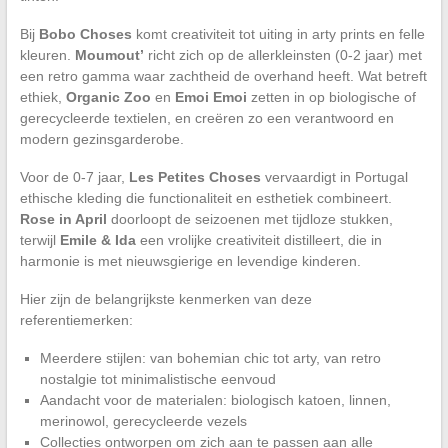
Bij
Bobo Choses
komt creativiteit tot uiting in arty prints en felle
kleuren.
Moumout’
richt zich op de allerkleinsten (0-2 jaar) met
een retro gamma waar zachtheid de overhand heeft. Wat betreft
ethiek,
Organic Zoo
en
Emoi Emoi
zetten in op biologische of
gerecycleerde textielen, en creëren zo een verantwoord en
modern gezinsgarderobe.
Voor de 0-7 jaar,
Les Petites Choses
vervaardigt in Portugal
ethische kleding die functionaliteit en esthetiek combineert.
Rose in April
doorloopt de seizoenen met tijdloze stukken,
terwijl
Emile & Ida
een vrolijke creativiteit distilleert, die in
harmonie is met nieuwsgierige en levendige kinderen.
Hier zijn de belangrijkste kenmerken van deze
referentiemerken:
Meerdere stijlen: van bohemian chic tot arty, van retro
nostalgie tot minimalistische eenvoud
Aandacht voor de materialen: biologisch katoen, linnen,
merinowol, gerecycleerde vezels
Collecties ontworpen om zich aan te passen aan alle