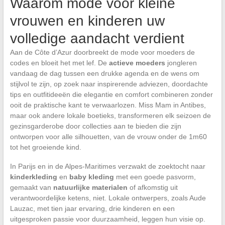
Waarom mode voor kleine
vrouwen en kinderen uw
volledige aandacht verdient
Aan de Côte d’Azur doorbreekt de mode voor moeders de
codes en bloeit het met lef. De
actieve moeders
jongleren
vandaag de dag tussen een drukke agenda en de wens om
stijlvol te zijn, op zoek naar inspirerende adviezen, doordachte
tips en outfitideeën die elegantie en comfort combineren zonder
ooit de praktische kant te verwaarlozen. Miss Mam in Antibes,
maar ook andere lokale boetieks, transformeren elk seizoen de
gezinsgarderobe door collecties aan te bieden die zijn
ontworpen voor alle silhouetten, van de vrouw onder de 1m60
tot het groeiende kind.
In Parijs en in de Alpes-Maritimes verzwakt de zoektocht naar
kinderkleding
en
baby kleding
met een goede pasvorm,
gemaakt van
natuurlijke materialen
of afkomstig uit
verantwoordelijke ketens, niet. Lokale ontwerpers, zoals Aude
Lauzac, met tien jaar ervaring, drie kinderen en een
uitgesproken passie voor duurzaamheid, leggen hun visie op.