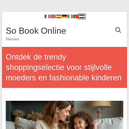
So Book Online
Nieuws
Ontdek de trendy
shoppingselectie voor stijlvolle
moeders en fashionable kinderen