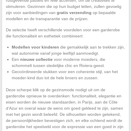
rustgevende pastels en felle accenten, om de creativiteit te
stimuleren. Gezinnen die op hun budget letten, zullen gevoelig
zijn voor aanbiedingen van
gratis verzending
op bepaalde
modellen en de transparantie van de prijzen.
De selectie heeft verschillende voordelen voor een garderobe
die functionaliteit en esthetiek combineert:
Modellen voor kinderen
die gemakkelijk aan te trekken zijn,
wat autonomie vanaf jonge leeftijd aanmoedigt.
Een
nieuwe collectie
voor moderne moeders, die
schommelt tussen stedelijke chic en Riviera-geest.
Gecoördineerde stukken voor een coherente stijl, van het
moeder-kind duo tot de hele broers en zussen.
Deze scherpe blik op de gezinsmode nodigt uit om de
garderobe opnieuw te overdenken: functionaliteit, elegantie en
eisen worden de nieuwe standaarden, in Parijs, aan de Côte
d’Azur en overal waar de wens om goed gekleed te zijn, samen
met het gezin wordt beleefd. De silhouetten worden getekend,
de persoonlijkheden bevestigen zich, en elke ochtend wordt de
garderobe het speelveld voor de expressie van een goed in zijn