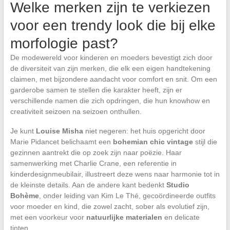
Welke merken zijn te verkiezen
voor een trendy look die bij elke
morfologie past?
De modewereld voor kinderen en moeders bevestigt zich door
de diversiteit van zijn merken, die elk een eigen handtekening
claimen, met bijzondere aandacht voor comfort en snit. Om een
garderobe samen te stellen die karakter heeft, zijn er
verschillende namen die zich opdringen, die hun knowhow en
creativiteit seizoen na seizoen onthullen.
Je kunt
Louise Misha
niet negeren: het huis opgericht door
Marie Pidancet belichaamt een
bohemian chic vintage
stijl die
gezinnen aantrekt die op zoek zijn naar poëzie. Haar
samenwerking met Charlie Crane, een referentie in
kinderdesignmeubilair, illustreert deze wens naar harmonie tot in
de kleinste details. Aan de andere kant bedenkt
Studio
Bohème
, onder leiding van Kim Le Thé, gecoördineerde outfits
voor moeder en kind, die zowel zacht, sober als evolutief zijn,
met een voorkeur voor
natuurlijke materialen
en delicate
tinten.