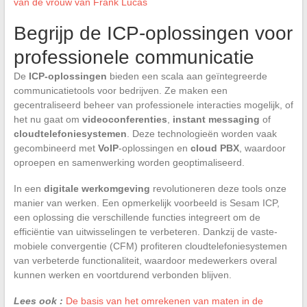
van de vrouw van Frank Lucas
Begrijp de ICP-oplossingen voor
professionele communicatie
De
ICP-oplossingen
bieden een scala aan geïntegreerde
communicatietools voor bedrijven. Ze maken een
gecentraliseerd beheer van professionele interacties mogelijk, of
het nu gaat om
videoconferenties
,
instant messaging
of
cloudtelefoniesystemen
. Deze technologieën worden vaak
gecombineerd met
VoIP
-oplossingen en
cloud PBX
, waardoor
oproepen en samenwerking worden geoptimaliseerd.
In een
digitale werkomgeving
revolutioneren deze tools onze
manier van werken. Een opmerkelijk voorbeeld is Sesam ICP,
een oplossing die verschillende functies integreert om de
efficiëntie van uitwisselingen te verbeteren. Dankzij de vaste-
mobiele convergentie (CFM) profiteren cloudtelefoniesystemen
van verbeterde functionaliteit, waardoor medewerkers overal
kunnen werken en voortdurend verbonden blijven.
Lees ook :
De basis van het omrekenen van maten in de