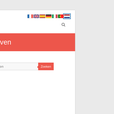
even
Zoeken