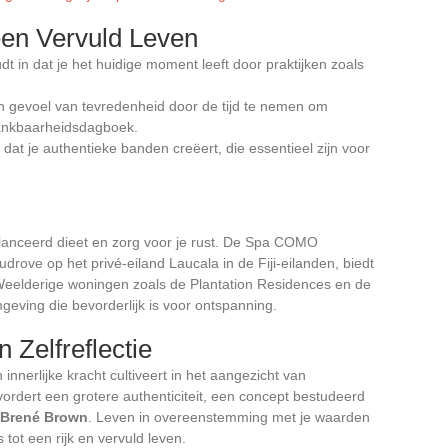
en Vervuld Leven
 in dat je het huidige moment leeft door praktijken zoals
n gevoel van tevredenheid door de tijd te nemen om
dankbaarheidsdagboek.
n dat je authentieke banden creëert, die essentieel zijn voor
balanceerd dieet en zorg voor je rust. De Spa COMO
rove op het privé-eiland Laucala in de Fiji-eilanden, biedt
 Weelderige woningen zoals de Plantation Residences en de
ving die bevorderlijk is voor ontspanning.
 Zelfreflectie
innerlijke kracht cultiveert in het aangezicht van
vordert een grotere authenticiteit, een concept bestudeerd
Brené Brown
. Leven in overeenstemming met je waarden
 tot een rijk en vervuld leven.