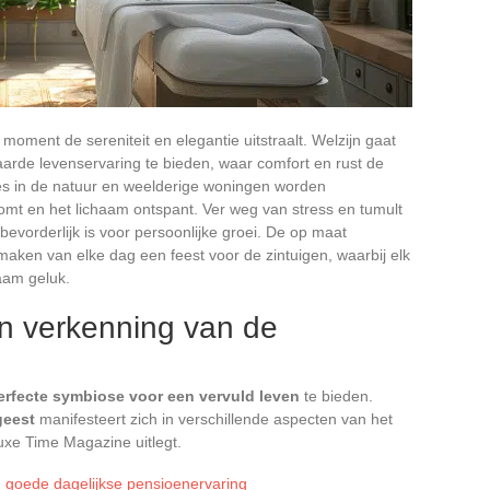
 moment de sereniteit en elegantie uitstraalt. Welzijn gaat
rde levenservaring te bieden, waar comfort en rust de
ites in de natuur en weelderige woningen worden
omt en het lichaam ontspant. Ver weg van stress en tumult
evorderlijk is voor persoonlijke groei. De op maat
aken van elke dag een feest voor de zintuigen, waarbij elk
zaam geluk.
en verkenning van de
erfecte symbiose voor een vervuld leven
te bieden.
geest
manifesteert zich in verschillende aspecten van het
 Luxe Time Magazine uitlegt.
n goede dagelijkse pensioenervaring