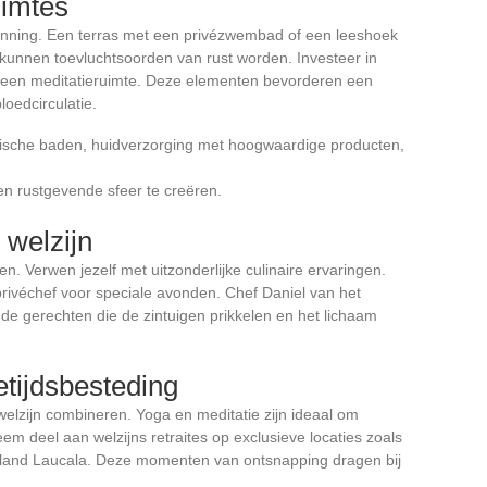
imtes
spanning. Een terras met een privézwembad of een leeshoek
 kunnen toevluchtsoorden van rust worden. Investeer in
f een meditatieruimte. Deze elementen bevorderen een
oedcirculatie.
ische baden, huidverzorging met hoogwaardige producten,
n rustgevende sfeer te creëren.
 welzijn
en. Verwen jezelf met uitzonderlijke culinaire ervaringen.
privéchef voor speciale avonden. Chef Daniel van het
nde gerechten die de zintuigen prikkelen en het lichaam
jetijdsbesteding
 welzijn combineren. Yoga en meditatie zijn ideaal om
em deel aan welzijns retraites op exclusieve locaties zoals
and Laucala. Deze momenten van ontsnapping dragen bij