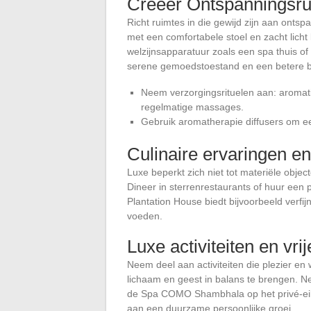
Creëer Ontspanningsru
Richt ruimtes in die gewijd zijn aan ont
met een comfortabele stoel en zacht licht
welzijnsapparatuur zoals een spa thuis o
serene gemoedstoestand en een betere bl
Neem verzorgingsrituelen aan: aromat
regelmatige massages.
Gebruik aromatherapie diffusers om ee
Culinaire ervaringen en
Luxe beperkt zich niet tot materiële object
Dineer in sterrenrestaurants of huur een 
Plantation House biedt bijvoorbeeld verfij
voeden.
Luxe activiteiten en vri
Neem deel aan activiteiten die plezier en
lichaam en geest in balans te brengen. Ne
de Spa COMO Shambhala op het privé-eil
aan een duurzame persoonlijke groei.