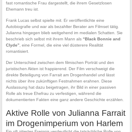
fast romantische Frau dargestellt, die ihrem Gesetzlosen
Ehemann treu ist.
Frank Lucas selbst spielte mit. Er veröffentlichte eine
Autobiografie und war als bezahlter Berater am Filmset tätig.
Julianna hingegen blieb weitgehend im medialen Schatten. Sie
beschrieb sich selbst mit ihrem Mann als
“Black Bonnie and
Clyde”
, eine Formel, die eine viel düsterere Realität
romantisiert.
Der Unterschied zwischen dem filmischen Porträt und den
juristischen Akten ist frappierend. Der Film verschweigt die
direkte Beteiligung von Farrait am Drogenhandel und lässt
nichts über ihre zukünftigen Festnahmen erahnen. Diese
Auslassung hat dazu beigetragen, ihr Bild in einer passiven
Rolle als treue Ehefrau zu verfestigen, während die
dokumentierten Fakten eine ganz andere Geschichte erzählen.
Aktive Rolle von Julianna Farrait
im Drogenimperium von Harlem
Ein oft zitiertes Ereignis verdeutlicht die tatsächliche Rolle von