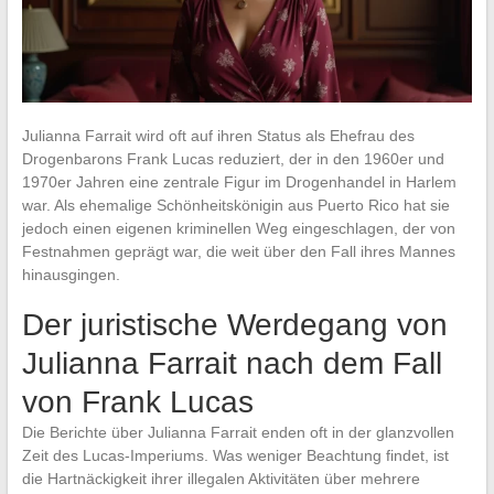
Julianna Farrait wird oft auf ihren Status als Ehefrau des
Drogenbarons Frank Lucas reduziert, der in den 1960er und
1970er Jahren eine zentrale Figur im Drogenhandel in Harlem
war. Als ehemalige Schönheitskönigin aus Puerto Rico hat sie
jedoch einen eigenen kriminellen Weg eingeschlagen, der von
Festnahmen geprägt war, die weit über den Fall ihres Mannes
hinausgingen.
Der juristische Werdegang von
Julianna Farrait nach dem Fall
von Frank Lucas
Die Berichte über Julianna Farrait enden oft in der glanzvollen
Zeit des Lucas-Imperiums. Was weniger Beachtung findet, ist
die Hartnäckigkeit ihrer illegalen Aktivitäten über mehrere