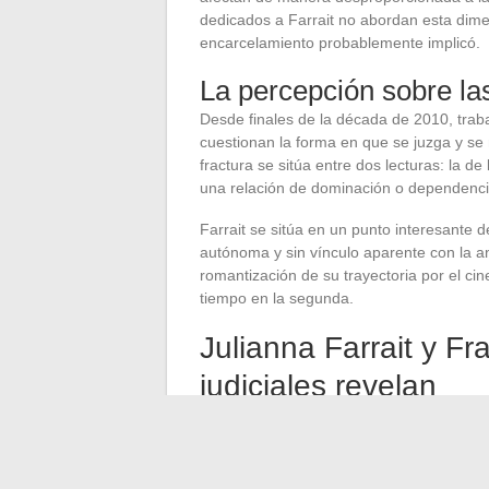
dedicados a Farrait no abordan esta dime
encarcelamiento probablemente implicó.
La percepción sobre la
Desde finales de la década de 2010, trab
cuestionan la forma en que se juzga y se
fractura se sitúa entre dos lecturas: la de
una relación de dominación o dependenc
Farrait se sitúa en un punto interesante 
autónoma y sin vínculo aparente con la a
romantización de su trayectoria por el c
tiempo en la segunda.
Julianna Farrait y Fr
judiciales revelan
Frank Lucas falleció en 2019. Los datos di
siguen siendo fragmentarios. Los archivo
los detalles de su detención y de lo que 