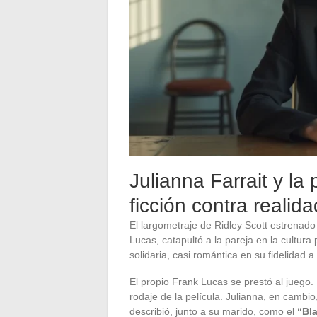
Julianna Farrait y la
ficción contra realida
El largometraje de Ridley Scott estrenad
Lucas, catapultó a la pareja en la cultura
solidaria, casi romántica en su fidelidad a
El propio Frank Lucas se prestó al juego.
rodaje de la película. Julianna, en camb
describió, junto a su marido, como el
“Bl