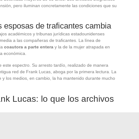
nsión, pero iluminan concretamente las condiciones que su
s esposas de traficantes cambia
ajos académicos y tribunas jurídicas estadounidenses
 media a las compañeras de traficantes. La línea de
 la
coautora a parte entera
y la de la mujer atrapada en
ia económica.
de este espectro. Su arresto tardío, realizado de manera
ntigua red de Frank Lucas, aboga por la primera lectura. La
ine y los medios, en cambio, la ha mantenido durante mucho
ank Lucas: lo que los archivos
sponibles sobre el final de la vida de Julianna Farrait
s judiciales federales documentan sus acusaciones, pero
siguió a su condena son poco accesibles al público.