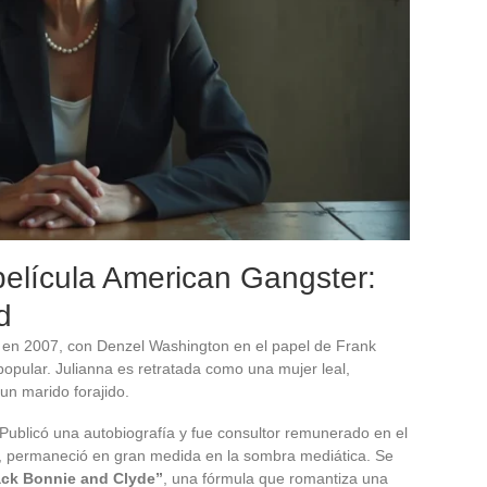
 película American Gangster:
d
o en 2007, con Denzel Washington en el papel de Frank
 popular. Julianna es retratada como una mujer leal,
 un marido forajido.
 Publicó una autobiografía y fue consultor remunerado en el
io, permaneció en gran medida en la sombra mediática. Se
ack Bonnie and Clyde”
, una fórmula que romantiza una