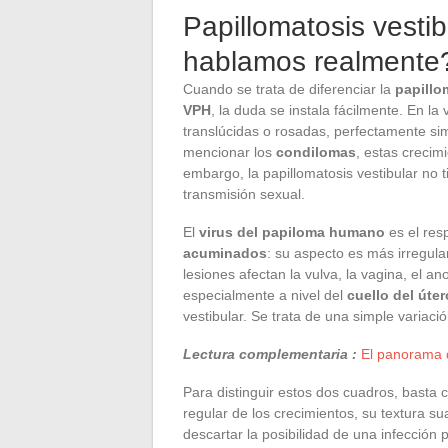
Papillomatosis vesti
hablamos realmente
Cuando se trata de diferenciar la
papillo
VPH
, la duda se instala fácilmente. En l
translúcidas o rosadas, perfectamente sim
mencionar los
condilomas
, estas crecim
embargo, la papillomatosis vestibular no 
transmisión sexual.
El
virus del papiloma humano
es el res
acuminados
: su aspecto es más irregula
lesiones afectan la vulva, la vagina, el a
especialmente a nivel del
cuello del úter
vestibular. Se trata de una simple variaci
Lectura complementaria :
El panorama 
Para distinguir estos dos cuadros, basta c
regular de los crecimientos, su textura su
descartar la posibilidad de una infección 