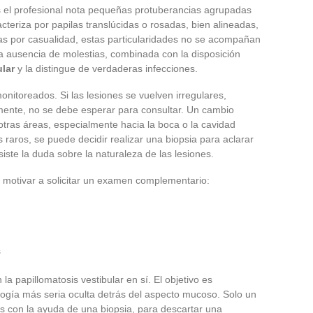
 el profesional nota pequeñas protuberancias agrupadas
cteriza por papilas translúcidas o rosadas, bien alineadas,
rtas por casualidad, estas particularidades no se acompañan
La ausencia de molestias, combinada con la disposición
ular
y la distingue de verdaderas infecciones.
nitoreados. Si las lesiones se vuelven irregulares,
mente, no se debe esperar para consultar. Un cambio
otras áreas, especialmente hacia la boca o la cavidad
 raros, se puede decidir realizar una biopsia para aclarar
iste la duda sobre la naturaleza de las lesiones.
n motivar a solicitar un examen complementario:
s
la papillomatosis vestibular en sí. El objetivo es
ogía más seria oculta detrás del aspecto mucoso. Solo un
ces con la ayuda de una biopsia, para descartar una