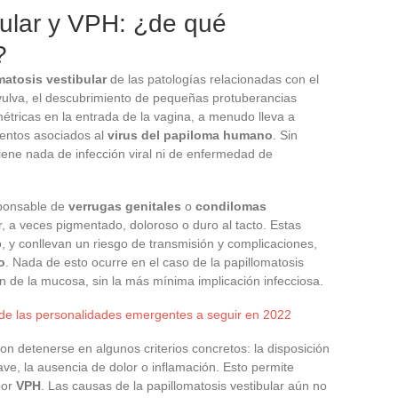
bular y VPH: ¿de qué
?
matosis vestibular
de las patologías relacionadas con el
a vulva, el descubrimiento de pequeñas protuberancias
étricas en la entrada de la vagina, a menudo lleva a
ientos asociados al
virus del papiloma humano
. Sin
tiene nada de infección viral ni de enfermedad de
ponsable de
verrugas genitales
o
condilomas
r, a veces pigmentado, doloroso o duro al tacto. Estas
no, y conllevan un riesgo de transmisión y complicaciones,
o
. Nada de esto ocurre en el caso de la papillomatosis
ón de la mucosa, sin la más mínima implicación infecciosa.
de las personalidades emergentes a seguir en 2022
on detenerse en algunos criterios concretos: la disposición
ave, la ausencia de dolor o inflamación. Esto permite
por
VPH
. Las causas de la papillomatosis vestibular aún no