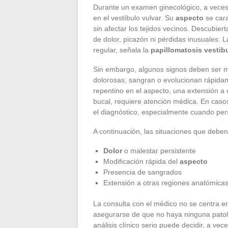
Durante un examen ginecológico, a veces
en el vestíbulo vulvar. Su
aspecto
se cara
sin afectar los tejidos vecinos. Descubie
de dolor, picazón ni pérdidas inusuales. 
regular, señala la
papillomatosis vestib
Sin embargo, algunos signos deben ser mo
dolorosas, sangran o evolucionan rápida
repentino en el aspecto, una extensión a 
bucal, requiere atención médica. En casos
el diagnóstico, especialmente cuando pers
A continuación, las situaciones que debe
Dolor
o malestar persistente
Modificación rápida del
aspecto
Presencia de sangrados
Extensión a otras regiones anatómica
La consulta con el médico no se centra en 
asegurarse de que no haya ninguna patol
análisis clínico serio puede decidir, a ve