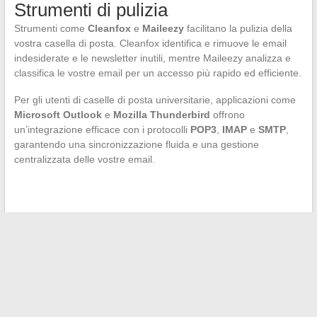
Strumenti di pulizia
Strumenti come
Cleanfox
e
Maileezy
facilitano la pulizia della
vostra casella di posta. Cleanfox identifica e rimuove le email
indesiderate e le newsletter inutili, mentre Maileezy analizza e
classifica le vostre email per un accesso più rapido ed efficiente.
Per gli utenti di caselle di posta universitarie, applicazioni come
Microsoft Outlook
e
Mozilla Thunderbird
offrono
un’integrazione efficace con i protocolli
POP3
,
IMAP
e
SMTP
,
garantendo una sincronizzazione fluida e una gestione
centralizzata delle vostre email.
←
Ottimizzare la propria comunicazione con i migliori
webmail sicuri sul mercato
I bambini famosi del rock francese e il loro percorso
→
Search