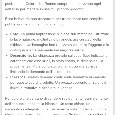
posizionato. Coloro che l’hanno compreso ottimizzano ogni
dettaglio per mettere in risalto il proprio prodotto.
Ecco le leve da non trascurare per trasformare una semplice
pubblicazione in un annuncio ambito:
Foto:
La prima impressione si gioca sull’immagine. Utilizzate
la luce naturale, moltiplicate gli angoli, assicuratevi della
nitidezza. Un’immagine ben realizzata valorizza l’oggetto e lo
distingue istantaneamente nel negozio online.
Descrizione:
La chiarezza prevale sul superfluo. Indicate le
caratteristiche essenziali, lo stato esatto, le dimensioni, la
provenienza. Più è concreto, più la fiducia si stabilisce,
limitando le domande dell’ultimo minuto.
Prezzo:
Fissatelo tenendo conto delle tendenze di mercato
per questo tipo di prodotto. Un prezzo coerente attira di più,
limita le trattative e accelera la vendita.
Per coloro che cercano di vendere rapidamente, ogni elemento
dell’annuncio pesa nella bilancia. Un testo chiaro, un
vocabolario adeguato, una trasparenza sulle modalità: tutto ciò
struttura l’efficacia della pubblicazione. Su un negozio online, il