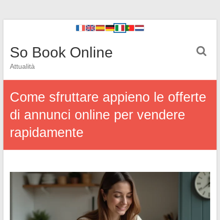
So Book Online
Attualità
Come sfruttare appieno le offerte
di annunci online per vendere
rapidamente