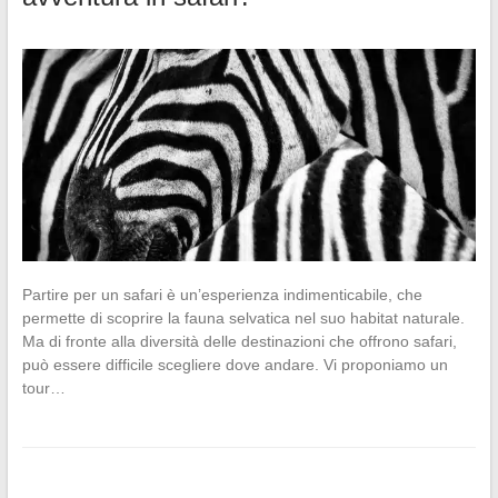
Partire per un safari è un’esperienza indimenticabile, che
permette di scoprire la fauna selvatica nel suo habitat naturale.
Ma di fronte alla diversità delle destinazioni che offrono safari,
può essere difficile scegliere dove andare. Vi proponiamo un
tour…