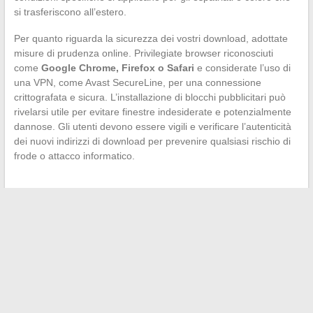
si trasferiscono all’estero.
Per quanto riguarda la sicurezza dei vostri download, adottate
misure di prudenza online. Privilegiate browser riconosciuti
come
Google Chrome, Firefox o Safari
e considerate l’uso di
una VPN, come Avast SecureLine, per una connessione
crittografata e sicura. L’installazione di blocchi pubblicitari può
rivelarsi utile per evitare finestre indesiderate e potenzialmente
dannose. Gli utenti devono essere vigili e verificare l’autenticità
dei nuovi indirizzi di download per prevenire qualsiasi rischio di
frode o attacco informatico.
←
Gli strumenti indispensabili per ottimizzare la tua presenza
su Instagram
Viaggio in Antartide: Un’avventura indimenticabile
→
Search