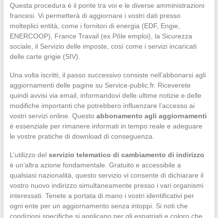
Questa procedura è il ponte tra voi e le diverse amministrazioni
francesi. Vi permetterà di aggiornare i vostri dati presso
molteplici entità, come i fornitori di energia (EDF, Engie,
ENERCOOP), France Travail (ex Pôle emploi), la Sicurezza
sociale, il Servizio delle imposte, così come i servizi incaricati
delle carte grigie (SIV).
Una volta iscritti, il passo successivo consiste nell’abbonarsi agli
aggiornamenti delle pagine su Service-public.fr. Riceverete
quindi avvisi via email, informandovi delle ultime notizie e delle
modifiche importanti che potrebbero influenzare l’accesso ai
vostri servizi online. Questo
abbonamento agli aggiornamenti
è essenziale per rimanere informati in tempo reale e adeguare
le vostre pratiche di download di conseguenza.
L’utilizzo del
servizio telematico di cambiamento di indirizzo
è un’altra azione fondamentale. Gratuito e accessibile a
qualsiasi nazionalità, questo servizio vi consente di dichiarare il
vostro nuovo indirizzo simultaneamente presso i vari organismi
interessati. Tenete a portata di mano i vostri identificativi per
ogni ente per un aggiornamento senza intoppi. Si noti che
condizioni specifiche si applicano per gli espatriati e coloro che