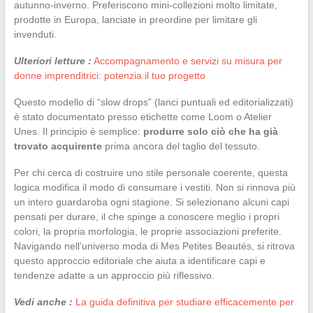
autunno-inverno. Preferiscono mini-collezioni molto limitate,
prodotte in Europa, lanciate in preordine per limitare gli
invenduti.
Ulteriori letture :
Accompagnamento e servizi su misura per
donne imprenditrici: potenzia il tuo progetto
Questo modello di “slow drops” (lanci puntuali ed editorializzati)
è stato documentato presso etichette come Loom o Atelier
Unes. Il principio è semplice:
produrre solo ciò che ha già
trovato acquirente
prima ancora del taglio del tessuto.
Per chi cerca di costruire uno stile personale coerente, questa
logica modifica il modo di consumare i vestiti. Non si rinnova più
un intero guardaroba ogni stagione. Si selezionano alcuni capi
pensati per durare, il che spinge a conoscere meglio i propri
colori, la propria morfologia, le proprie associazioni preferite.
Navigando nell’universo moda di Mes Petites Beautés, si ritrova
questo approccio editoriale che aiuta a identificare capi e
tendenze adatte a un approccio più riflessivo.
Vedi anche :
La guida definitiva per studiare efficacemente per