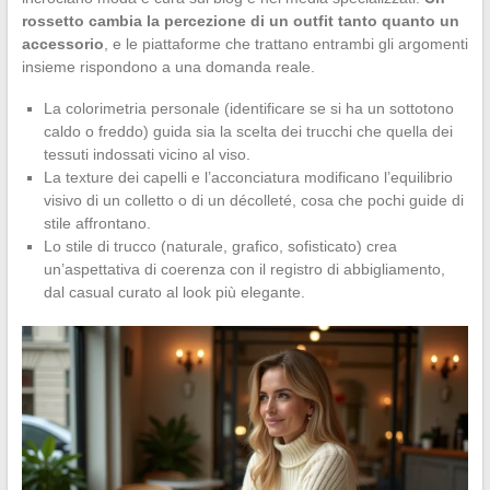
rossetto cambia la percezione di un outfit tanto quanto un
accessorio
, e le piattaforme che trattano entrambi gli argomenti
insieme rispondono a una domanda reale.
La colorimetria personale (identificare se si ha un sottotono
caldo o freddo) guida sia la scelta dei trucchi che quella dei
tessuti indossati vicino al viso.
La texture dei capelli e l’acconciatura modificano l’equilibrio
visivo di un colletto o di un décolleté, cosa che pochi guide di
stile affrontano.
Lo stile di trucco (naturale, grafico, sofisticato) crea
un’aspettativa di coerenza con il registro di abbigliamento,
dal casual curato al look più elegante.