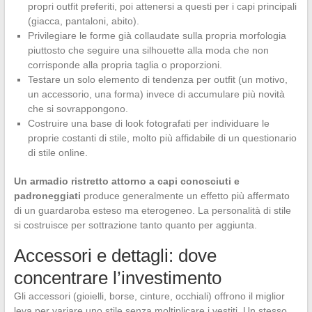
propri outfit preferiti, poi attenersi a questi per i capi principali
(giacca, pantaloni, abito).
Privilegiare le forme già collaudate sulla propria morfologia
piuttosto che seguire una silhouette alla moda che non
corrisponde alla propria taglia o proporzioni.
Testare un solo elemento di tendenza per outfit (un motivo,
un accessorio, una forma) invece di accumulare più novità
che si sovrappongono.
Costruire una base di look fotografati per individuare le
proprie costanti di stile, molto più affidabile di un questionario
di stile online.
Un armadio ristretto attorno a capi conosciuti e
padroneggiati
produce generalmente un effetto più affermato
di un guardaroba esteso ma eterogeneo. La personalità di stile
si costruisce per sottrazione tanto quanto per aggiunta.
Accessori e dettagli: dove
concentrare l’investimento
Gli accessori (gioielli, borse, cinture, occhiali) offrono il miglior
leva per variare uno stile senza moltiplicare i vestiti. Un stesso