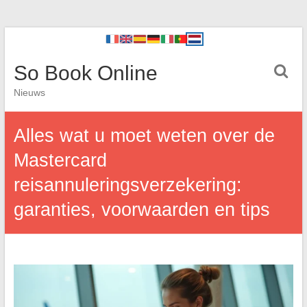
So Book Online
Nieuws
Alles wat u moet weten over de
Mastercard
reisannuleringsverzekering:
garanties, voorwaarden en tips