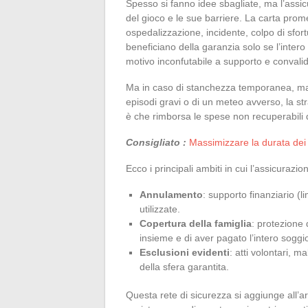
Spesso si fanno idee sbagliate, ma l’assi
del gioco e le sue barriere. La carta prome
ospedalizzazione, incidente, colpo di sfor
beneficiano della garanzia solo se l’inte
motivo inconfutabile a supporto e convalid
Ma in caso di stanchezza temporanea, mal
episodi gravi o di un meteo avverso, la s
è che rimborsa le spese non recuperabili d
Consigliato :
Massimizzare la durata dei v
Ecco i principali ambiti in cui l’assicurazi
Annulamento
: supporto finanziario (l
utilizzate.
Copertura della famiglia
: protezione 
insieme e di aver pagato l’intero soggi
Esclusioni evidenti
: atti volontari, m
della sfera garantita.
Questa rete di sicurezza si aggiunge all’ars