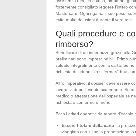
assistenza medica estesa, rimpatrio, gestio
fortemente consigliato leggere l’intero co
Mastercard. Ogni riga ha il suo peso, sopra
evita molte delusioni durante il vero test.
Quali procedure e co
rimborso?
Beneficiare di un indennizzo grazie alla 
preliminari sono imprescindibili. Primo pun
saldato integralmente con la carta. Se no
richiesta di indennizzo si fermerà bruscam
Altro imperativo: il dossier deve essere 
lavorativi dopo l’evento scatenante. Si racc
medico o attestazione dell’ospedale se ne
richiesta è conforme o meno.
Ecco i criteri operativi da tenere d’occhio
Essere titolare della carta
: la protez
viaggiato con lui se la prenotazione l