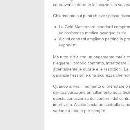
controversie durante le locazioni in vacanz
Chiarimento sui punti chiave spesso riscontr
La Gold Mastercard standard comprende 
un’assistenza medica ovunque tu sia.
Alcuni contratti ampliano persino la pr
imprevisti.
Ma tutto inizia con un pagamento totale co
rileggere il proprio contratto, interrogare 
attentamente le durate e le restrizioni. L
garanzie flessibili e una sicurezza che 
Quando arriva il momento di prenotare o p
dell’assicurazione annullamento della Gol
questa conoscenza dei contorni del contra
imprevisto. A volte basta un controllo con
vadano a monte per sempre.