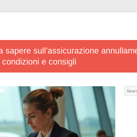
da sapere sull’assicurazione annullam
condizioni e consigli