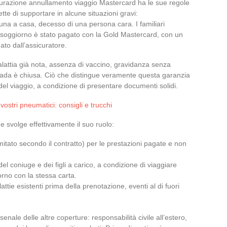
curazione annullamento viaggio Mastercard ha le sue regole
tte di supportare in alcune situazioni gravi:
tuna a casa, decesso di una persona cara. I familiari
ro soggiorno è stato pagato con la Gold Mastercard, con un
ato dall’assicuratore.
attia già nota, assenza di vaccino, gravidanza senza
trada è chiusa. Ciò che distingue veramente questa garanzia
el viaggio, a condizione di presentare documenti solidi.
ostri pneumatici: consigli e trucchi
one svolge effettivamente il suo ruolo:
imitato secondo il contratto) per le prestazioni pagate e non
del coniuge e dei figli a carico, a condizione di viaggiare
orno con la stessa carta.
alattie esistenti prima della prenotazione, eventi al di fuori
enale delle altre coperture: responsabilità civile all’estero,