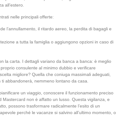
a all’estero.
ati nelle principali offerte:
l’annullamento, il ritardo aereo, la perdita di bagagli e
otezione a tutta la famiglia o aggiungono opzioni in caso di
n la carta. I dettagli variano da banca a banca: è meglio
il proprio consulente al minimo dubbio e verificare
a scelta migliore? Quella che coniuga massimali adeguati,
non ti abbandonerà, nemmeno lontano da casa.
ianificare un viaggio, conoscere il funzionamento preciso
d Mastercard non è affatto un lusso. Questa vigilanza, e
tto, possono trasformare radicalmente l’esito di un
sapevole perché le vacanze si salvino all’ultimo momento, o