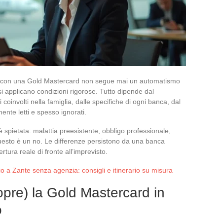
ato con una Gold Mastercard non segue mai un automatismo
si applicano condizioni rigorose. Tutto dipende dal
oinvolti nella famiglia, dalle specifiche di ogni banca, dal
ente letti e spesso ignorati.
è spietata: malattia preesistente, obbligo professionale,
uesto è un no. Le differenze persistono da una banca
rtura reale di fronte all’imprevisto.
io a Zante senza agenzia: consigli e itinerario su misura
pre) la Gold Mastercard in
o