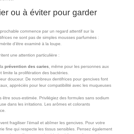
ier ou à éviter pour garder
éprochable commence par un regard attentif sur la
ntifrices ne sont pas de simples mousses parfumées :
mérite d’être examiné à la loupe.
tent une attention particulière :
 la
prévention des caries
, même pour les personnes aux
t limite la prolifération des bactéries.
 leur douceur. De nombreux dentifrices pour gencives font
raux, appréciés pour leur compatibilité avec les muqueuses
s être sous-estimée. Privilégiez des formules sans sodium
use dans les irritations. Les arômes et colorants
ce.
ent fragiliser l’émail et abîmer les gencives. Pour votre
ie fine qui respecte les tissus sensibles. Pensez également