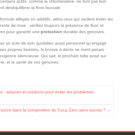
 certains actifs, comme la chlorhexidine, ne font pas bon
t déséquilibrer la flore buccale.
formule allégée en additifs, attire ceux qui veulent éviter les
este de mise : vérifiez toujours la présence de fluor et
ves pour garantir une
protection
durable des gencives.
oser un acte de soin quotidien aussi personnel qu’engagé.
à ses propres besoins, la brosse à dents ne ment jamais :
 exigence silencieuse. Qui sait, le prochain tube posé sur
ine, et la santé de vos gencives.
 : astuces et solutions pour éviter les problèmes
e sucre dans la composition du Coca Zero sans sucres ?
→