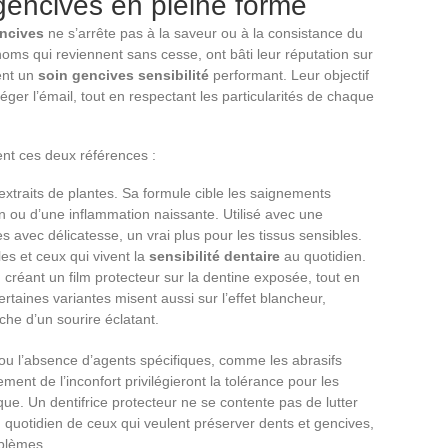
 gencives en pleine forme
encives
ne s’arrête pas à la saveur ou à la consistance du
ms qui reviennent sans cesse, ont bâti leur réputation sur
ent un
soin gencives sensibilité
performant. Leur objectif
téger l’émail, tout en respectant les particularités de chaque
ent ces deux références :
xtraits de plantes. Sa formule cible les saignements
on ou d’une inflammation naissante. Utilisé avec une
s avec délicatesse, un vrai plus pour les tissus sensibles.
es et ceux qui vivent la
sensibilité dentaire
au quotidien.
 créant un film protecteur sur la dentine exposée, tout en
taines variantes misent aussi sur l’effet blancheur,
he d’un sourire éclatant.
ou l’absence d’agents spécifiques, comme les abrasifs
ement de l’inconfort privilégieront la tolérance pour les
ue. Un dentifrice protecteur ne se contente pas de lutter
n quotidien de ceux qui veulent préserver dents et gencives,
oblèmes.