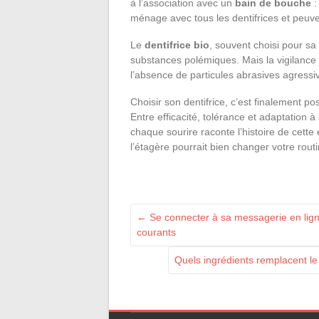
à l’association avec un
bain de bouche
:
ménage avec tous les dentifrices et peuven
Le
dentifrice bio
, souvent choisi pour sa 
substances polémiques. Mais la vigilance r
l’absence de particules abrasives agressi
Choisir son dentifrice, c’est finalement p
Entre efficacité, tolérance et adaptation 
chaque sourire raconte l’histoire de cette
l’étagère pourrait bien changer votre rout
←
Se connecter à sa messagerie en ligne
courants
Quels ingrédients remplacent l