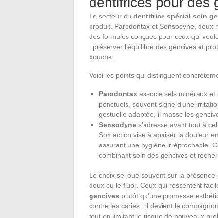
dentifrices pour des
Le secteur du
dentifrice spécial soin g
produit. Parodontax et Sensodyne, deux no
des formules conçues pour ceux qui veul
: préserver l’équilibre des gencives et pro
bouche.
Voici les points qui distinguent concrètem
Parodontax
associe sels minéraux et e
ponctuels, souvent signe d’une irritati
gestuelle adaptée, il masse les gencive
Sensodyne
s’adresse avant tout à cell
Son action vise à apaiser la douleur en
assurant une hygiène irréprochable. Cer
combinant soin des gencives et recherc
Le choix se joue souvent sur la présence 
doux ou le fluor. Ceux qui ressentent facil
gencives
plutôt qu’une promesse esthétiq
contre les caries : il devient le compagno
tout en limitant le risque de nouveaux pr