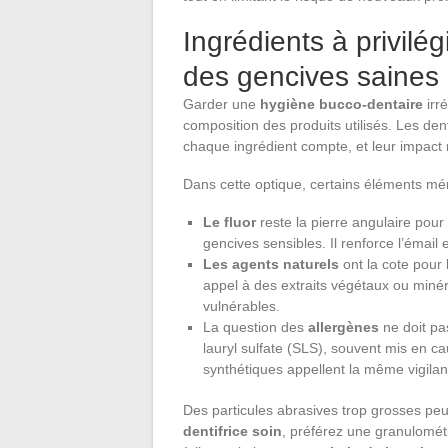
Ingrédients à privilég
des gencives saines
Garder une
hygiène bucco-dentaire
irr
composition des produits utilisés. Les de
chaque ingrédient compte, et leur impact 
Dans cette optique, certains éléments méri
Le fluor
reste la pierre angulaire pour
gencives sensibles. Il renforce l’émail e
Les agents naturels
ont la cote pour
appel à des extraits végétaux ou miné
vulnérables.
La question des
allergènes
ne doit pa
lauryl sulfate (SLS), souvent mis en ca
synthétiques appellent la même vigilan
Des particules abrasives trop grosses peuv
dentifrice soin
, préférez une granulométr