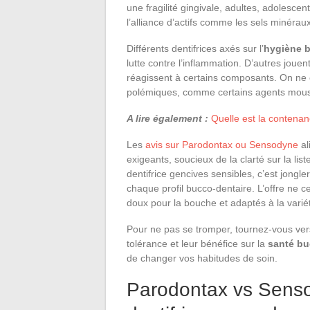
une fragilité gingivale, adultes, adolesce
l’alliance d’actifs comme les sels minéraux
Différents dentifrices axés sur l’
hygiène b
lutte contre l’inflammation. D’autres joue
réagissent à certains composants. On ne c
polémiques, comme certains agents moussa
A lire également :
Quelle est la contena
Les
avis sur Parodontax ou Sensodyne
al
exigeants, soucieux de la clarté sur la list
dentifrice gencives sensibles, c’est jongl
chaque profil bucco-dentaire. L’offre ne 
doux pour la bouche et adaptés à la varié
Pour ne pas se tromper, tournez-vous vers
tolérance et leur bénéfice sur la
santé bu
de changer vos habitudes de soin.
Parodontax vs Senso