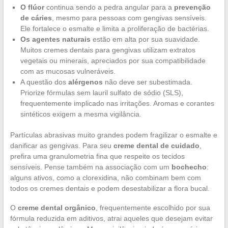
O flúor
continua sendo a pedra angular para a
prevenção
de cáries
, mesmo para pessoas com gengivas sensíveis.
Ele fortalece o esmalte e limita a proliferação de bactérias.
Os agentes naturais
estão em alta por sua suavidade.
Muitos cremes dentais para gengivas utilizam extratos
vegetais ou minerais, apreciados por sua compatibilidade
com as mucosas vulneráveis.
A questão dos
alérgenos
não deve ser subestimada.
Priorize fórmulas sem lauril sulfato de sódio (SLS),
frequentemente implicado nas irritações. Aromas e corantes
sintéticos exigem a mesma vigilância.
Partículas abrasivas muito grandes podem fragilizar o esmalte e
danificar as gengivas. Para seu
creme dental de cuidado
,
prefira uma granulometria fina que respeite os tecidos
sensíveis. Pense também na associação com um
bochecho
:
alguns ativos, como a clorexidina, não combinam bem com
todos os cremes dentais e podem desestabilizar a flora bucal.
O
creme dental orgânico
, frequentemente escolhido por sua
fórmula reduzida em aditivos, atrai aqueles que desejam evitar