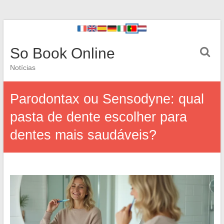
So Book Online
Notícias
Parodontax ou Sensodyne: qual
pasta de dente escolher para
dentes mais saudáveis?