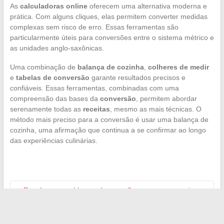
As
calculadoras online
oferecem uma alternativa moderna e
prática. Com alguns cliques, elas permitem converter medidas
complexas sem risco de erro. Essas ferramentas são
particularmente úteis para conversões entre o sistema métrico e
as unidades anglo-saxônicas.
Uma combinação de
balança de cozinha
,
colheres de medir
e
tabelas de conversão
garante resultados precisos e
confiáveis. Essas ferramentas, combinadas com uma
compreensão das bases da
conversão
, permitem abordar
serenamente todas as
receitas
, mesmo as mais técnicas. O
método mais preciso para a conversão é usar uma balança de
cozinha, uma afirmação que continua a se confirmar ao longo
das experiências culinárias.
←
Resolver os problemas de conexão comuns no gaming
online: o panorama completo
Como aproveitar ao máximo os serviços digitais do seu