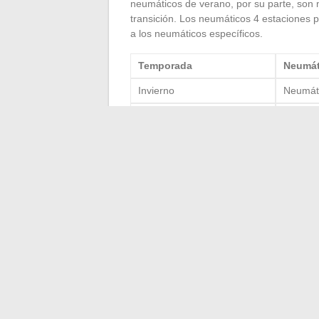
neumáticos de verano, por su parte, son m
transición. Los neumáticos 4 estaciones 
a los neumáticos específicos.
Temporada
Neumát
Invierno
Neumáti
Verano
Neumát
Año entero
Neumáti
Considere la edad de los neumáticos. Aun
10 años deben ser reemplazados. La edad
rendimiento. Para verificar el desgaste, u
a 1.6 mm, cambie los neumáticos inmedia
estado de sus neumáticos. Priorice neumá
rendimiento óptimo.