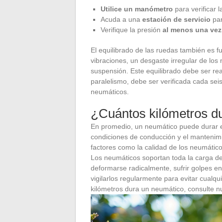
Utilice un manómetro
para verificar l
Acuda a una
estación de servicio
par
Verifique la presión
al menos una vez
El equilibrado de las ruedas también es 
vibraciones, un desgaste irregular de lo
suspensión. Este equilibrado debe ser rea
paralelismo, debe ser verificada cada se
neumáticos.
¿Cuántos kilómetros d
En promedio, un neumático puede durar e
condiciones de conducción y el mantenimie
factores como la calidad de los neumáticos
Los neumáticos soportan toda la carga d
deformarse radicalmente, sufrir golpes e
vigilarlos regularmente para evitar cualq
kilómetros dura un neumático, consulte nu