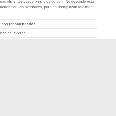
ás eficientes desde principios de abril. No descuide esta
pueden ser una alternativa, pero no reemplazan totalmente
icos recomendados
cos de invierno
icos de verano
cos 4 estaciones
que el desgaste no sea visible, los neumáticos de más de
, las condiciones de almacenamiento y uso afectan su
tilice una moneda de 1€. Si la banda de rodadura es inferior
tamente. La seguridad pasa por una atención constante al
ticos de calidad para garantizar una mejor longevidad y un