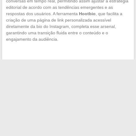
conversas em tempo real, permitindo assim ajustar a estratégia
editorial de acordo com as tendências emergentes e as
respostas dos usuários. A ferramenta
Hootbio
, que facilita a
criação de uma página de link personalizada acessível
diretamente da bio do Instagram, completa esse arsenal,
garantindo uma transição fluida entre o conteúdo e o
engajamento da audiência.
←
Uma análise das plataformas de troca online para os
amantes do basquete
Mudança de endereço para sua plataforma de download
favorita: o que você precisa saber
→
Search